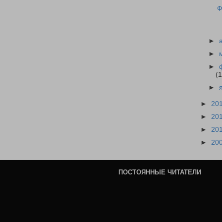
Ф
►
►
►
(1
►
►
20
►
20
►
20
►
20
ПОСТОЯННЫЕ ЧИТАТЕЛИ
ь