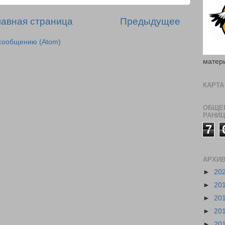
лавная страница
Предыдущее
сообщению (Atom)
матери
КАРТА
ОБЩЕЕ
РАНИ
7
АРХИВ
►
20
►
20
►
20
►
20
►
20