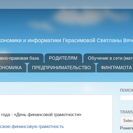
экономики и информатики Герасимовой Светланы Вя
вно-правовая база
РОДИТЕЛЯМ
Обучение в сети (ма
ОНОМИКА
ПРЕДПРИНИМАТЕЛЬСТВО
ФИНГРАМОТА
ПОИС
TRANS
3 года - «День финансовой грамотности»
 свою финансовую грамотность
Power