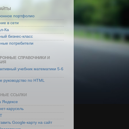
САЙТЫ
ронное портфолио
ие в сети
ал-Ка
ный бизнес-класс
юные потребители
РОННЫЕ СПРАВОЧНИКИ И
БИЯ
ктивный учебник математики 5-6
ое руководство по HTML
ЗНЫЕ ССЫЛКИ
а Яндексе
нет-карусель
Т
тавить Google-карту на сайт