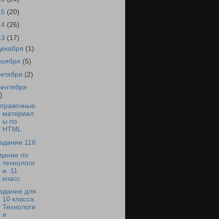
15
(20)
14
(26)
13
(17)
декабря
(1)
ноября
(5)
октября
(2)
сентября
)
правочные
материал
ы по
HTML
адание 11б
дание по
технологи
и. 11
класс
адание для
10 класса.
Технологи
я