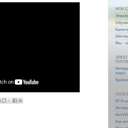
МОИ 
Элект
Обучен
Капит
Школь
Мы - 
ЭЛЕКТ
ПОСО
Интера
класс
Кратк
ПОЛЕ
ЕГЭ н
Интер
ИнтУИ
Как вс