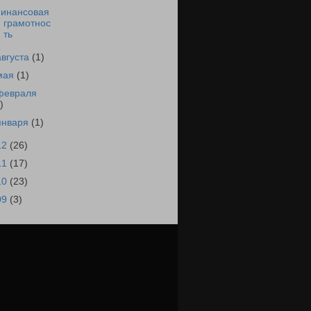
инансовая
грамотнос
ть
августа
(1)
мая
(1)
февраля
)
января
(1)
12
(26)
11
(17)
10
(23)
09
(3)