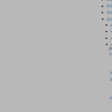
►
20
►
20
▼
20
►
►
►
▼
(5
С
З
З
З