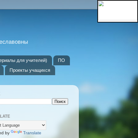
чеславовны
териалы для учителей)
ПО
Проекты учащихся
К
LATE
ed by
Translate