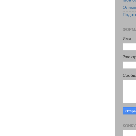
Мое о
Олимп
Подгот
ФОРМА
Имя
Элект
Сооб
КОНКУ