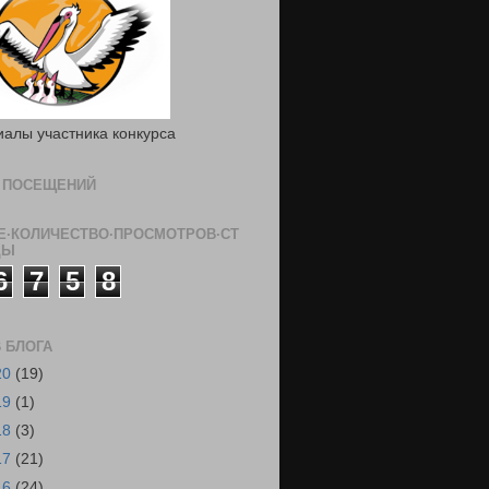
алы участника конкурса
 ПОСЕЩЕНИЙ
·КОЛИЧЕСТВО·ПРОСМОТРОВ·СТ
ЦЫ
6
7
5
8
 БЛОГА
20
(19)
19
(1)
18
(3)
17
(21)
16
(24)