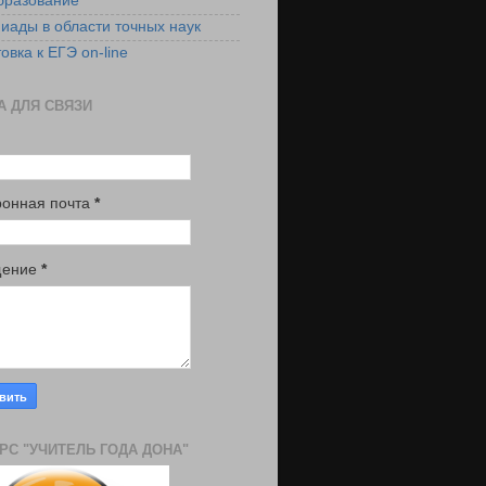
бразование
иады в области точных наук
овка к ЕГЭ on-line
 ДЛЯ СВЯЗИ
ронная почта
*
щение
*
РС "УЧИТЕЛЬ ГОДА ДОНА"